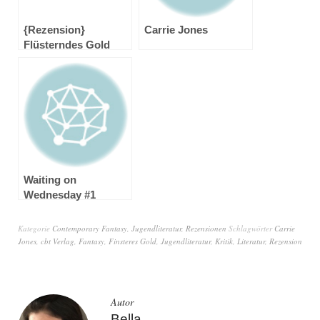
{Rezension}
Carrie Jones
Flüsterndes Gold
von Carrie Jones
Waiting on
Wednesday #1
Kategorie
Contemporary Fantasy
,
Jugendliteratur
,
Rezensionen
Schlagwörter
Carrie
Jones
,
cbt Verlag
,
Fantasy
,
Finsteres Gold
,
Jugendliteratur
,
Kritik
,
Literatur
,
Rezension
Autor
Bella