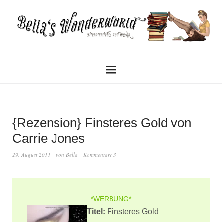
{Rezension} Finsteres Gold von
Carrie Jones
29. August 2011
von
Bella
Kommentare 3
*WERBUNG*
Titel:
Finsteres Gold