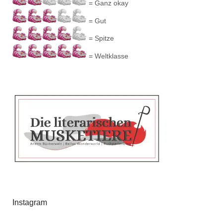
= Ganz okay
= Gut
= Spitze
= Weltklasse
Instagram