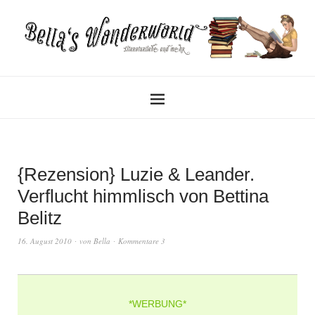
{Rezension} Luzie & Leander.
Verflucht himmlisch von Bettina
Belitz
16. August 2010
von
Bella
Kommentare 3
*WERBUNG*