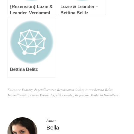
{Rezension} Luzie &
Luzie & Leander –
Leander. Verdammt
Bettina Belitz
feurig von Bettina
Belitz
Bettina Belitz
Kategorie
Fantasy
,
Jugendliteratur
,
Rezensionen
Schlagwörter
Bettina Belitz
,
Jugendliteratur
,
Loewe Verlag
,
Luzie & Leander
,
Rezension
,
Verflucht Himmlisch
Autor
Bella