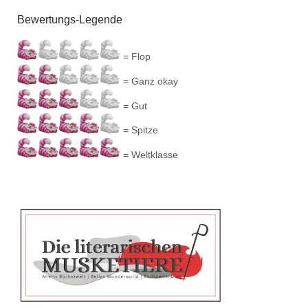
Bewertungs-Legende
= Flop
= Ganz okay
= Gut
= Spitze
= Weltklasse