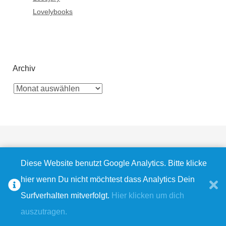
Lovelybooks
Archiv
Diese Website benutzt Google Analytics. Bitte klicke
Bluesky
Instagram
Facebook
Pinterest
E-
RSS
hier wenn Du nicht möchtest dass Analytics Dein
© 2009 - 2026
Bella's Wonderworld
|
Datenschutz
|
Impressum
Mail
Feed
Surfverhalten mitverfolgt.
Hier klicken um dich
auszutragen.