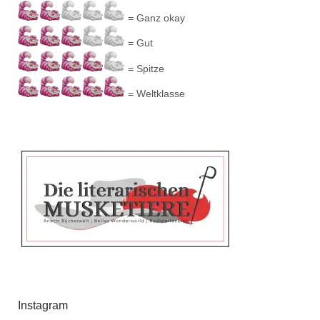
= Ganz okay
= Gut
= Spitze
= Weltklasse
Instagram