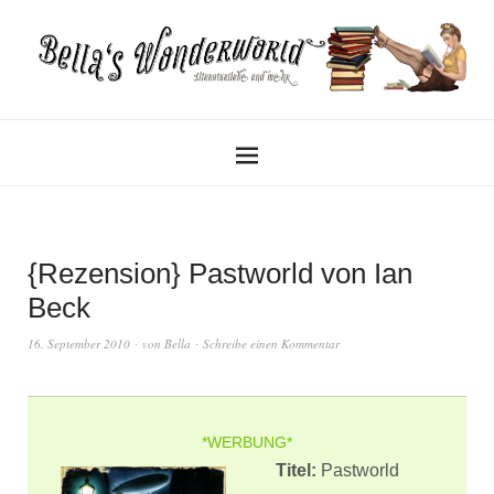
{Rezension} Pastworld von Ian
Beck
16. September 2010
von
Bella
Schreibe einen Kommentar
*WERBUNG*
Titel:
Pastworld