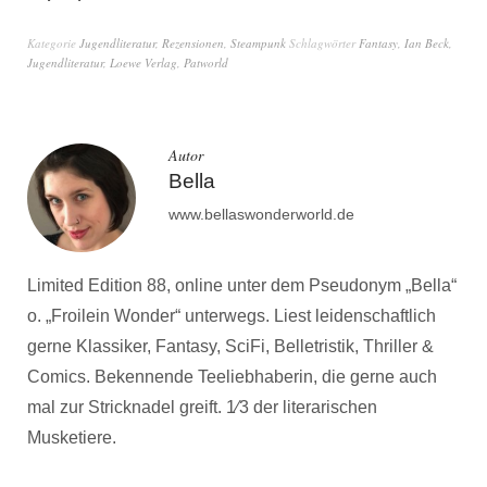
von Zoë Beck
Kategorie
Jugendliteratur
,
Rezensionen
,
Steampunk
Schlagwörter
Fantasy
,
Ian Beck
,
Jugendliteratur
,
Loewe Verlag
,
Patworld
Autor
Bella
www.bellaswonderworld.de
Limited Edition 88, online unter dem Pseudonym „Bella“
o. „Froilein Wonder“ unterwegs. Liest leidenschaftlich
gerne Klassiker, Fantasy, SciFi, Belletristik, Thriller &
Comics. Bekennende Teeliebhaberin, die gerne auch
mal zur Stricknadel greift. 1⁄3 der literarischen
Musketiere.