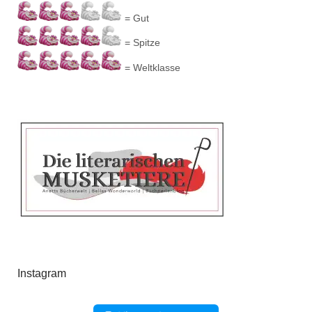
= Gut
= Spitze
= Weltklasse
Instagram