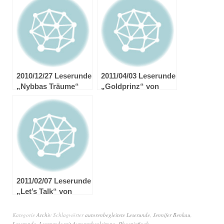
2010/12/27 Leserunde
2011/04/03 Leserunde
„Nybbas Träume“
„Goldprinz“ von
von Jennifer Benkau
Claudia Toman
2011/02/07 Leserunde
„Let’s Talk“ von
Alisha Bionda
Kategorie
Archiv
Schlagwörter
autorenbegleitete Leserunde
,
Jennifer Benkau
,
Leserunde
,
Leserunde mit Autorenbegleitung
,
Phoenixfluch