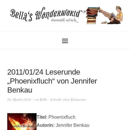
2011/01/24 Leserunde
„Phoenixfluch“ von Jennifer
Benkau
20. Oktober 2010
von
Bella
Schreibe einen Kommentar
Titel:
Phoenixfluch
Autorin:
Jennifer Benkau