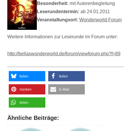
Besonderheit:
mit Autorenbegleitung
Leserundentermin:
ab 24.01.2011
Veranstaltungsort:
Wonderworld Forum
Weitere Informationen zur Leserunde im Forum unter:
http://bellaswonderworld.de/forum/viewforum.php?f=89
teilen
teilen
merken
E-Mail
teilen
Ähnliche Beiträge: