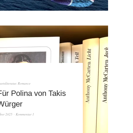
rtsliteratur
,
Romance
ür Polina von Takis
Würger
ber 2025
Kommentar 1