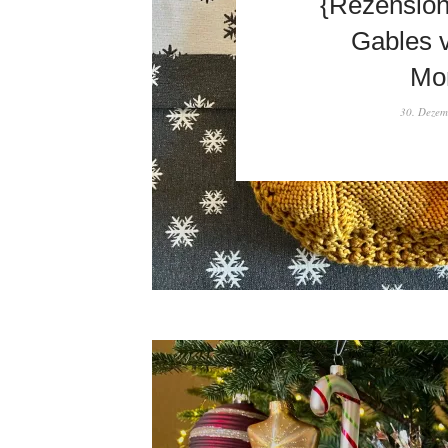
{Rezension
Gables 
Mo
30. Dezem