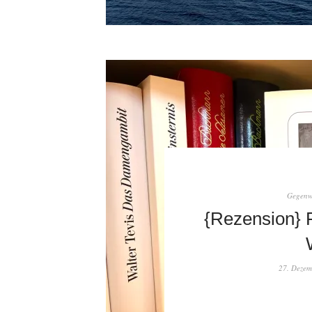
Gegenwa
{Rezension} F
27. Dezem