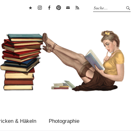
Bluesky
Instagram
Facebook
Pinterest
E-
RSS
Mail
Feed
ricken & Häkeln
Photographie