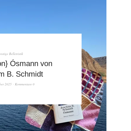
nstige Belletristik
on} Ósmann von
m B. Schmidt
ber 2025
Kommentare 0