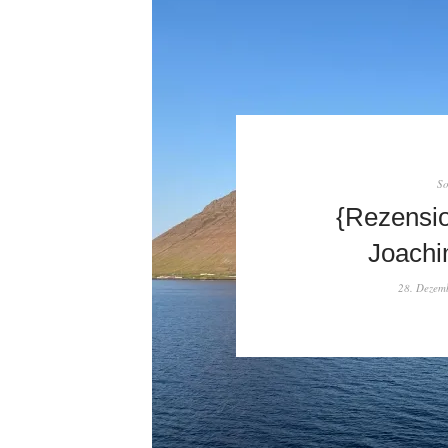
So
{Rezensi
Joachi
28. Dezem