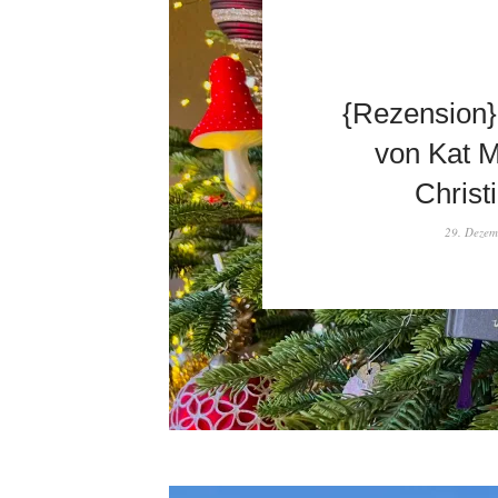
{Rezension}
von Kat 
Christ
29. Dezem