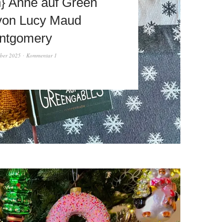
} Anne auf Green
von Lucy Maud
ntgomery
ber 2025
Kommentar 1