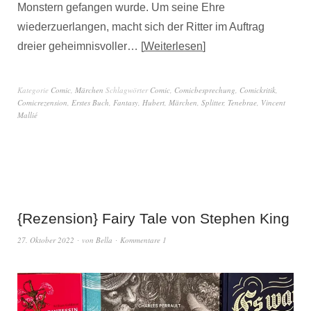
Monstern gefangen wurde. Um seine Ehre
wiederzuerlangen, macht sich der Ritter im Auftrag
dreier geheimnisvoller…
Weiterlesen
Kategorie
Comic
,
Märchen
Schlagwörter
Comic
,
Comicbesprechung
,
Comickritik
,
Comicrezension
,
Erstes Buch
,
Fantasy
,
Hubert
,
Märchen
,
Splitter
,
Tenebrae
,
Vincent
Mallié
{Rezension} Fairy Tale von Stephen King
27. Oktober 2022
von
Bella
Kommentare 1