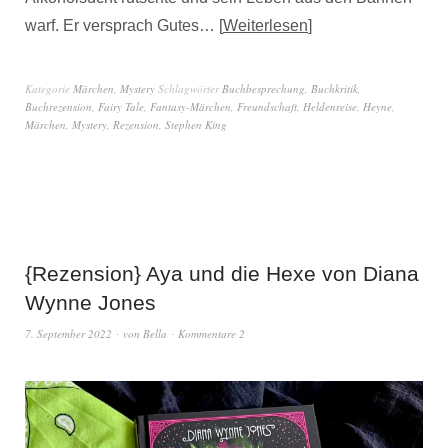
warf. Er versprach Gutes…
Weiterlesen
Kategorie
Märchen
,
Mystery
Schlagwörter
Buchbesprechung
,
Buchkritik
,
Buchrezension
,
Fairy Tale
,
Fantasy-Märchen
,
Freundschaft
,
Heldenreise
,
Heyne
,
Märchen
,
Mystery
,
Rezension
,
Stephen King
{Rezension} Aya und die Hexe von Diana
Wynne Jones
7. September 2022
von
Bella
Kommentare 2