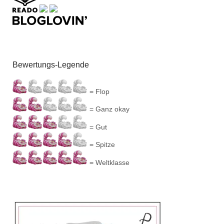
Bewertungs-Legende
= Flop
= Ganz okay
= Gut
= Spitze
= Weltklasse