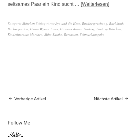
seltsames Paar ein Kind sucht,…
Weiterlesen
Kategorie
Märchen
Schlagwörter
Aya und die Hexe
,
Buchbesprechung
,
Buchkritik
,
Buchrezension
,
Diana Wynne Jones
,
Droemer Knaur
,
Fantasy
,
Fantasy-Märchen
,
Kinderliteratur
,
Märchen
,
Miho Satake
,
Rezension
,
Schmuckausgabe
Vorherige Artikel
Nächste Artikel
Follow Me