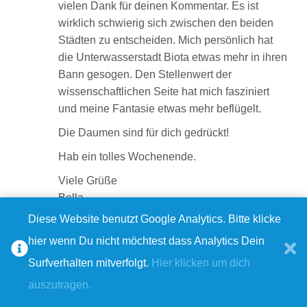
vielen Dank für deinen Kommentar. Es ist
wirklich schwierig sich zwischen den beiden
Städten zu entscheiden. Mich persönlich hat
die Unterwasserstadt Biota etwas mehr in ihren
Bann gesogen. Den Stellenwert der
wissenschaftlichen Seite hat mich fasziniert
und meine Fantasie etwas mehr beflügelt.
Die Daumen sind für dich gedrückt!
Hab ein tolles Wochenende.
Viele Grüße
Bella
Diese Website benutzt Google Analytics. Bitte klicke
Antworten
hier wenn Du nicht möchtest dass Analytics Dein
Anett
Surfverhalten mitverfolgt.
Hier klicken um dich
28. Juli 2019
Liebe Bella.
auszutragen.
Ich möchte auch in den Lostopf! Egal, ob Print