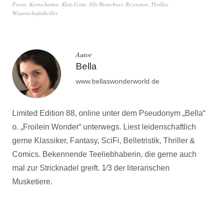
Paolini
Presse
,
Kernschatten
,
Klett-Cotta
,
Nils Westerboer
,
Rezension
,
Thriller
,
Wissenschaftsthriller
Autor
Bella
www.bellaswonderworld.de
Limited Edition 88, online unter dem Pseudonym „Bella“
o. „Froilein Wonder“ unterwegs. Liest leidenschaftlich
gerne Klassiker, Fantasy, SciFi, Belletristik, Thriller &
Comics. Bekennende Teeliebhaberin, die gerne auch
mal zur Stricknadel greift. 1⁄3 der literarischen
Musketiere.