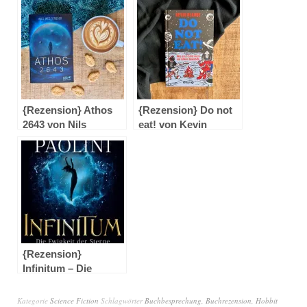
{Rezension} Athos
{Rezension} Do not
2643 von Nils
eat! von Kevin
Westerboer
Hearne
{Rezension}
Infinitum – Die
Ewigkeit der Sterne
von Christopher
Kategorie
Science Fiction
Schlagwörter
Buchbesprechung
,
Buchrezension
,
Hobbit