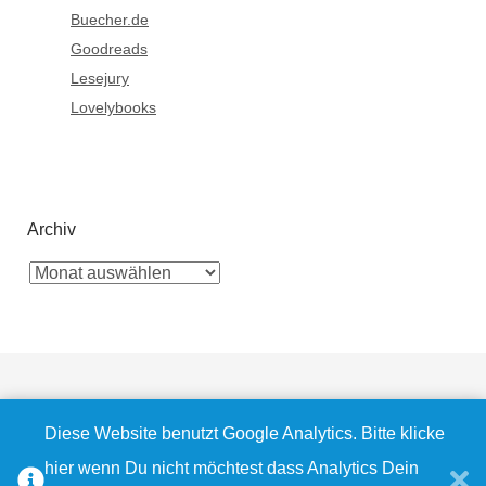
Buecher.de
Goodreads
Lesejury
Lovelybooks
Archiv
Diese Website benutzt Google Analytics. Bitte klicke
Bluesky
Instagram
Facebook
Pinterest
E-
RSS
hier wenn Du nicht möchtest dass Analytics Dein
© 2009 - 2026
Bella's Wonderworld
|
Datenschutz
|
Impressum