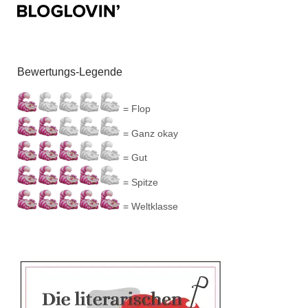
Bewertungs-Legende
= Flop
= Ganz okay
= Gut
= Spitze
= Weltklasse