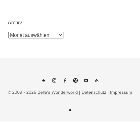
Archiv
Bluesky
Instagram
Facebook
Pinterest
E-
RSS
© 2009 - 2026
Bella's Wonderworld
|
Datenschutz
|
Impressum
Mail
Feed