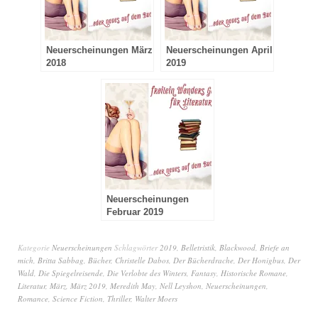
Neuerscheinungen März
Neuerscheinungen April
2018
2019
Neuerscheinungen
Februar 2019
Kategorie
Neuerscheinungen
Schlagwörter
2019
,
Belletristik
,
Blackwood
,
Briefe an
mich
,
Britta Sabbag
,
Bücher
,
Christelle Dabos
,
Der Bücherdrache
,
Der Honigbus
,
Der
Wald
,
Die Spiegelreisende
,
Die Verlobte des Winters
,
Fantasy
,
Historische Romane
,
Literatur
,
März
,
März 2019
,
Meredith May
,
Nell Leyshon
,
Neuerscheinungen
,
Romance
,
Science Fiction
,
Thriller
,
Walter Moers