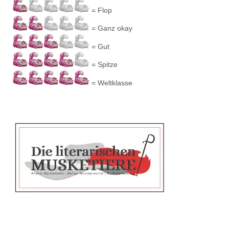
= Flop
= Ganz okay
= Gut
= Spitze
= Weltklasse