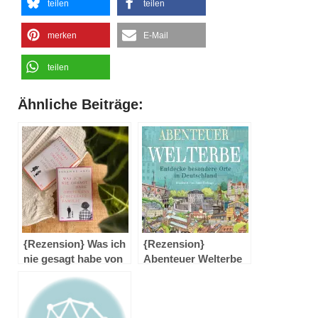
teilen
teilen
merken
E-Mail
teilen
Ähnliche Beiträge:
{Rezension} Was ich
{Rezension}
nie gesagt habe von
Abenteuer Welterbe
Susanne Abel
– Entdecke
besondere Orte in
Deutschland von