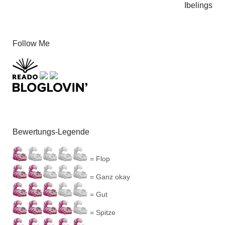
Ibelings
Follow Me
Bewertungs-Legende
= Flop
= Ganz okay
= Gut
= Spitze