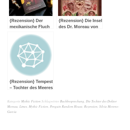
{Rezension} Der
{Rezension} Die Insel
mexikanische Fluch
des Dr. Moreau von
von Silvia Moreno-
Ted Adams & Gabriel
Garcia
Rodríguez
{Rezension} Tempest
– Tochter des Meeres
von Tracy Deebs
Kategorie
Mythic Fiction
Schlagwörter
Buchbesprechung
,
Die Tochter des Doktor
Moreau
,
Limes
,
Mythic Fiction
,
Penguin Random House
,
Rezension
,
Silvia Moreno-
Garcia