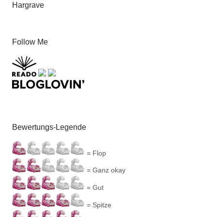
Hargrave
Follow Me
Bewertungs-Legende
= Flop
= Ganz okay
= Gut
= Spitze