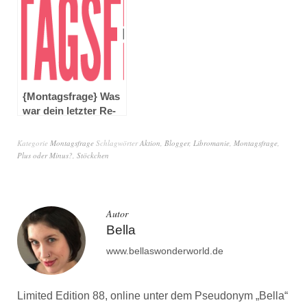
{Montagsfrage} Was
war dein letzter Re-
Read?
Kategorie
Montagsfrage
Schlagwörter
Aktion
,
Blogger
,
Libromanie
,
Montagsfrage
,
Plus oder Minus?
,
Stöckchen
Autor
Bella
www.bellaswonderworld.de
Limited Edition 88, online unter dem Pseudonym „Bella“