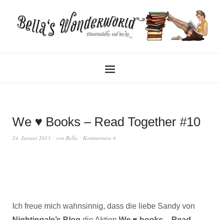
We ♥ Books – Read Together #10
24. Januar 2013
von
Bella
Kommentare 4
Ich freue mich wahnsinnig, dass die liebe Sandy von
Nightingale’s Blog
die Aktion
We ♥ books – Read