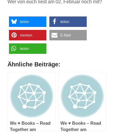
Wer von euch liest am 02. Februar noch mit?
teilen
teilen
merken
E-Mail
teilen
Ähnliche Beiträge:
We ♥ Books – Read
We ♥ Books – Read
Together am
Together am