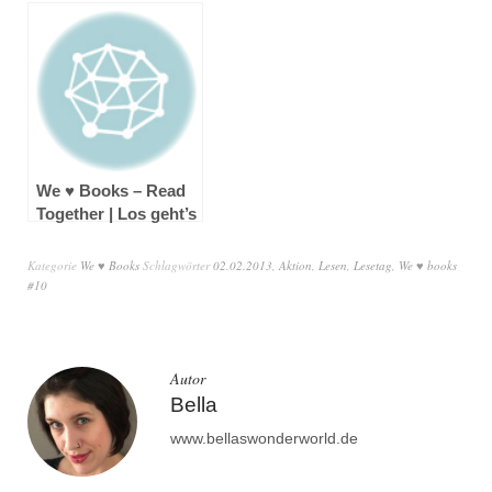
28.06.2011
03.09.2011
We ♥ Books – Read
Together | Los geht’s
Kategorie
We ♥ Books
Schlagwörter
02.02.2013
,
Aktion
,
Lesen
,
Lesetag
,
We ♥ books
#10
Autor
Bella
www.bellaswonderworld.de