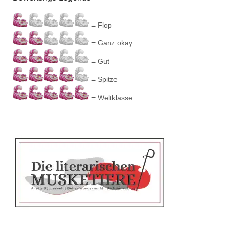
= Flop
= Ganz okay
= Gut
= Spitze
= Weltklasse