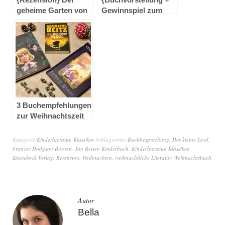
geheime Garten von
Gewinnspiel zum
Frances Hodgson
Kinofilm} Der
Burnett
geheime Garten von
Frances Hodgson
Burnett
3 Buchempfehlungen
zur Weihnachtszeit
Kategorie
Kinderliteratur
,
Klassiker
Schlagwörter
Buchbesprechung
,
Der kleine Lord
,
Frances Hodgson Burnett
,
Jan Reiser
,
Kinderbuch
,
Kinderliteratur
,
Klassiker
,
Knesebeck Verlag
,
Rezension
,
Weihnachten
,
weihnachtliche Literatur
,
Weihnachtsbuch
Autor
Bella