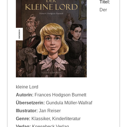
Titel:
Der
kleine Lord
Autorin:
Frances Hodgson Burnett
Übersetzerin:
Gundula Müller-Wallraf
Illustrator:
Jan Reiser
Genre:
Klassiker, Kinderliteratur
Verlag:
Knesebeck Verlag