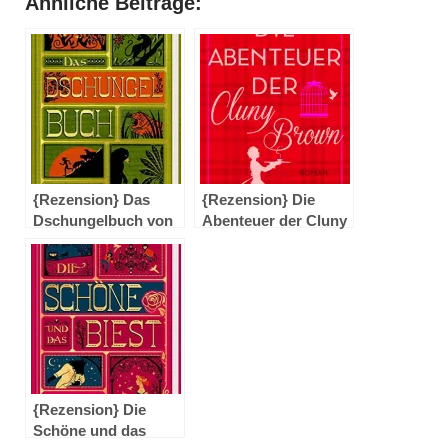
Ähnliche Beiträge:
{Rezension} Das
{Rezension} Die
Dschungelbuch von
Abenteuer der Cluny
Rudyard Kipling
Brown von Margery
Sharp
{Rezension} Die
Schöne und das