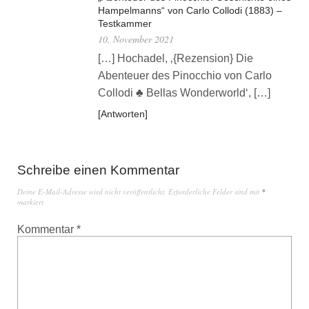
Hampelmanns“ von Carlo Collodi (1883) –
Testkammer
10. November 2021
[…] Hochadel, ‚{Rezension} Die
Abenteuer des Pinocchio von Carlo
Collodi ♣ Bellas Wonderworld‘, […]
Antworten
Schreibe einen Kommentar
Deine E-Mail-Adresse wird nicht veröffentlicht.
Erforderliche Felder sind mit
*
markiert
Kommentar
*