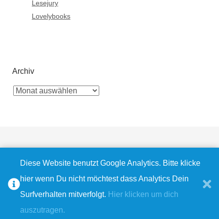
Lesejury
Lovelybooks
Archiv
Diese Website benutzt Google Analytics. Bitte klicke
Bluesky
Instagram
Facebook
Pinterest
E-
RSS
hier wenn Du nicht möchtest dass Analytics Dein
© 2009 - 2026
Bella's Wonderworld
|
Datenschutz
|
Impressum
Mail
Feed
Surfverhalten mitverfolgt.
Hier klicken um dich
auszutragen.