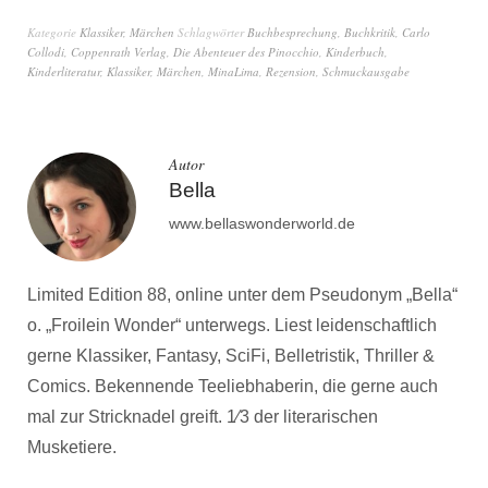
Biest von Gabrielle-
Suzanne Barbot de
Kategorie
Klassiker
,
Märchen
Schlagwörter
Buchbesprechung
,
Buchkritik
,
Carlo
Villeneuve
Collodi
,
Coppenrath Verlag
,
Die Abenteuer des Pinocchio
,
Kinderbuch
,
Kinderliteratur
,
Klassiker
,
Märchen
,
MinaLima
,
Rezension
,
Schmuckausgabe
Autor
Bella
www.bellaswonderworld.de
Limited Edition 88, online unter dem Pseudonym „Bella“
o. „Froilein Wonder“ unterwegs. Liest leidenschaftlich
gerne Klassiker, Fantasy, SciFi, Belletristik, Thriller &
Comics. Bekennende Teeliebhaberin, die gerne auch
mal zur Stricknadel greift. 1⁄3 der literarischen
Musketiere.