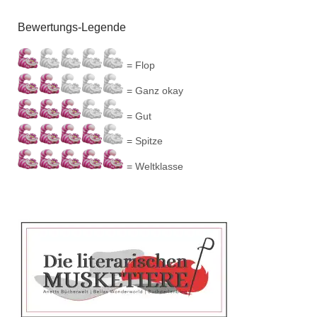
Bewertungs-Legende
= Flop
= Ganz okay
= Gut
= Spitze
= Weltklasse