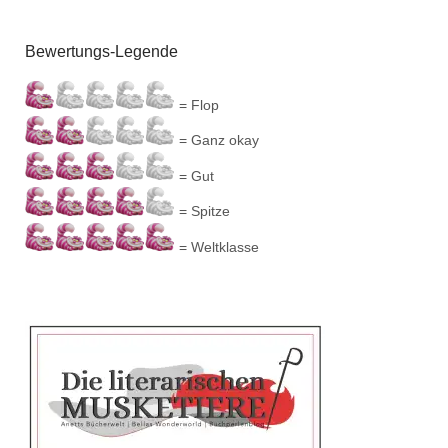
Bewertungs-Legende
= Flop
= Ganz okay
= Gut
= Spitze
= Weltklasse