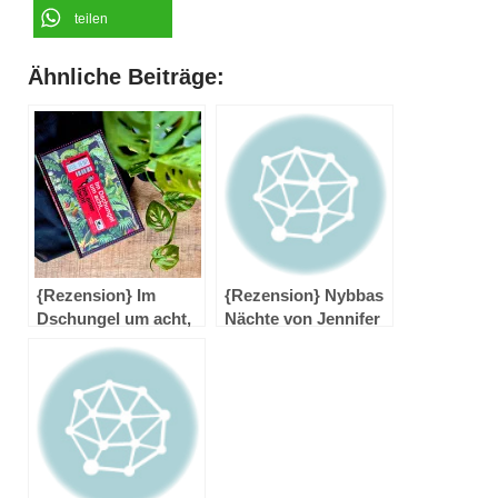
teilen
Ähnliche Beiträge:
{Rezension} Im
{Rezension} Nybbas
Dschungel um acht,
Nächte von Jennifer
bis einer lacht von
Benkau
Katie Henry