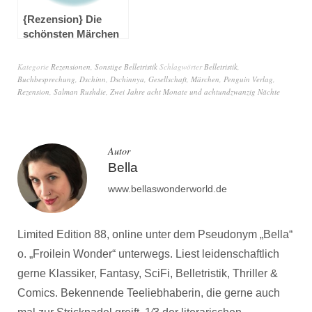
{Rezension} Die
schönsten Märchen
von Hans Christian
Andersen
Kategorie
Rezensionen
,
Sonstige Belletristik
Schlagwörter
Belletristik
,
Buchbesprechung
,
Dschinn
,
Dschinnya
,
Gesellschaft
,
Märchen
,
Penguin Verlag
,
Rezension
,
Salman Rushdie
,
Zwei Jahre acht Monate und achtundzwanzig Nächte
Autor
Bella
www.bellaswonderworld.de
Limited Edition 88, online unter dem Pseudonym „Bella“
o. „Froilein Wonder“ unterwegs. Liest leidenschaftlich
gerne Klassiker, Fantasy, SciFi, Belletristik, Thriller &
Comics. Bekennende Teeliebhaberin, die gerne auch