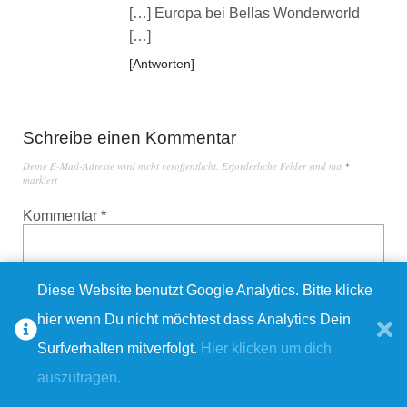
[…] Europa bei Bellas Wonderworld
[…]
Antworten
Schreibe einen Kommentar
Deine E-Mail-Adresse wird nicht veröffentlicht.
Erforderliche Felder sind mit
*
markiert
Kommentar
*
Diese Website benutzt Google Analytics. Bitte klicke
hier wenn Du nicht möchtest dass Analytics Dein
Surfverhalten mitverfolgt.
Hier klicken um dich
auszutragen.
Name
*