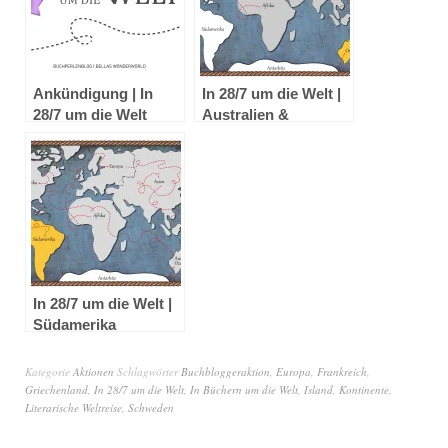
Ankündigung | In
In 28/7 um die Welt |
28/7 um die Welt
Australien &
Ozeanien
In 28/7 um die Welt |
Südamerika
Kategorie
Aktionen
Schlagwörter
Buchbloggeraktion
,
Europa
,
Frankreich
,
Griechenland
,
In 28/7 um die Welt
,
In Büchern um die Welt
,
Island
,
Kontinente
,
Literarische Weltreise
,
Schweden