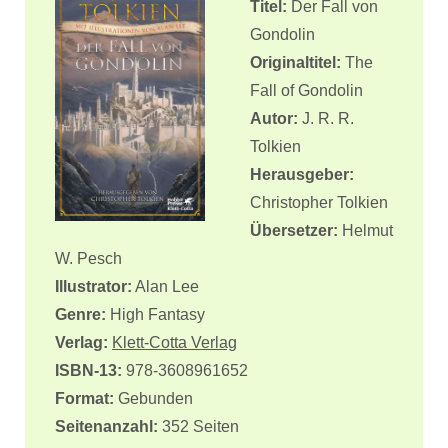
Titel:
Der Fall von
Gondolin
Originaltitel:
The
Fall of Gondolin
Autor:
J. R. R.
Tolkien
Herausgeber:
Christopher Tolkien
Übersetzer:
Helmut
W. Pesch
Illustrator:
Alan Lee
Genre:
High Fantasy
Verlag:
Klett-Cotta Verlag
ISBN-13:
978-3608961652
Format:
Gebunden
Seitenanzahl:
352 Seiten