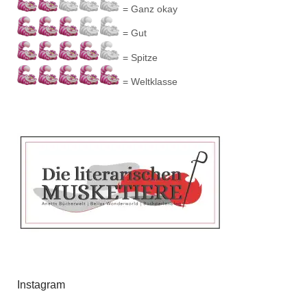
= Ganz okay
= Gut
= Spitze
= Weltklasse
Instagram