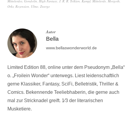
Mittelerdes
,
Gondolin
,
High Fantasy
,
J. R. R. Tolkien
,
Kampf
,
Mittelerde
,
Morgoth
,
Orks
,
Rezension
,
Ulmo
,
Zwerge
Autor
Bella
www.bellaswonderworld.de
Limited Edition 88, online unter dem Pseudonym „Bella“
o. „Froilein Wonder“ unterwegs. Liest leidenschaftlich
gerne Klassiker, Fantasy, SciFi, Belletristik, Thriller &
Comics. Bekennende Teeliebhaberin, die gerne auch
mal zur Stricknadel greift. 1⁄3 der literarischen
Musketiere.