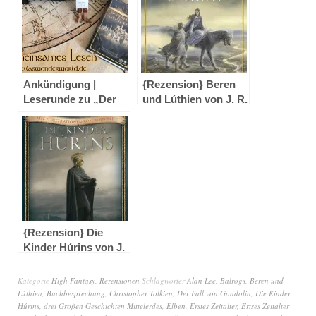
Ankündigung |
{Rezension} Beren
Leserunde zu „Der
und Lúthien von J. R.
Fall von Gondolin“
R. Tolkien
von J. R. R. Tolkien
{Rezension} Die
Kinder Húrins von J.
R. R. Tolkien
Kategorie
High Fantasy
,
Rezensionen
Schlagwörter
Alan Lee
,
Balrogs
,
Beren und
Lúthien
,
Buchbesprechung
,
Christopher Tolkien
,
Der Fall von Gondolin
,
Die Kinder
Húrins
,
drei Großen Geschichten Mittelerdes
,
Elben
,
Erstes Zeitalter
,
Ertses Zeitalter