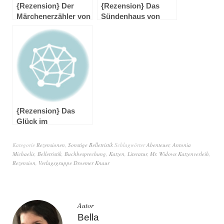
{Rezension} Der
{Rezension} Das
Märchenerzähler von
Sündenhaus von
Antonia Michaelis
Antonia Hodgson
{Rezension} Das
Glück im
Augenwinkel von
Nancy Salchow
Kategorie
Rezensionen
,
Sonstige Belletristik
Schlagwörter
Abenteuer
,
Antonia
Michaelis
,
Belletristik
,
Buchbesprechung
,
Katzen
,
Literatur
,
Mr. Widows Katzenverleih
,
Rezension
,
Verlagsgruppe Droemer Knaur
Autor
Bella