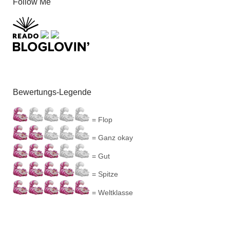
Follow Me
Bewertungs-Legende
= Flop
= Ganz okay
= Gut
= Spitze
= Weltklasse