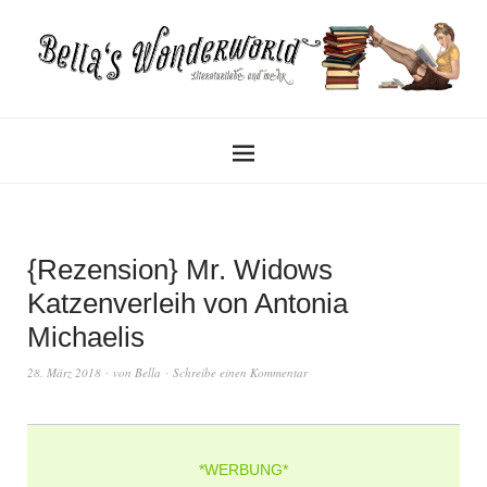
{Rezension} Mr. Widows
Katzenverleih von Antonia
Michaelis
28. März 2018
von
Bella
Schreibe einen Kommentar
*WERBUNG*