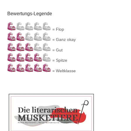
Bewertungs-Legende
= Flop
= Ganz okay
= Gut
= Spitze
= Weltklasse