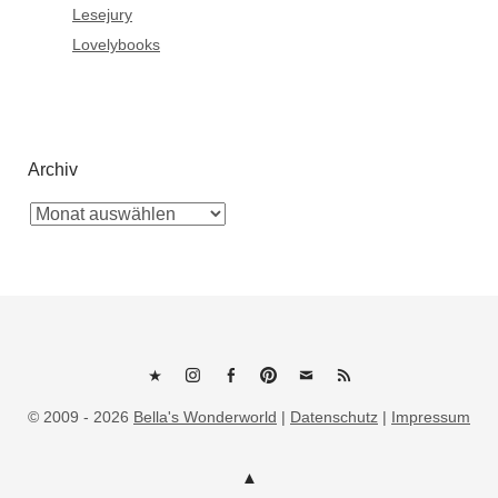
Lesejury
Lovelybooks
Archiv
Bluesky
Instagram
Facebook
Pinterest
E-
RSS
© 2009 - 2026
Bella's Wonderworld
|
Datenschutz
|
Impressum
Mail
Feed