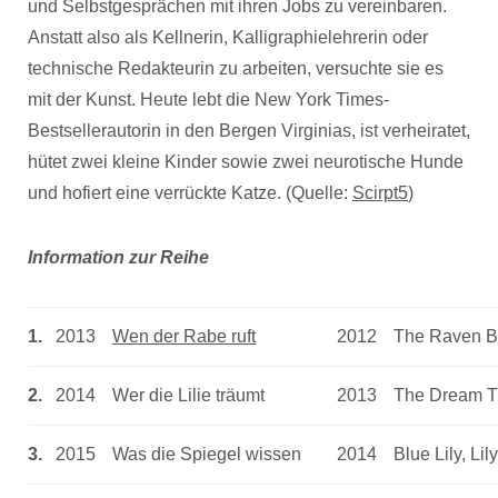
und Selbstgesprächen mit ihren Jobs zu vereinbaren.
Anstatt also als Kellnerin, Kalligraphielehrerin oder
technische Redakteurin zu arbeiten, versuchte sie es
mit der Kunst. Heute lebt die New York Times-
Bestsellerautorin in den Bergen Virginias, ist verheiratet,
hütet zwei kleine Kinder sowie zwei neurotische Hunde
und hofiert eine verrückte Katze. (Quelle:
Scirpt5
)
Information zur Reihe
1.
2013
Wen der Rabe ruft
2012
The Raven B
2.
2014
Wer die Lilie träumt
2013
The Dream T
3.
2015
Was die Spiegel wissen
2014
Blue Lily, Lil