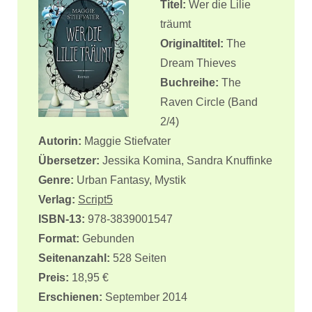
Titel:
Wer die Lilie
träumt
Originaltitel:
The
Dream Thieves
Buchreihe:
The
Raven Circle (Band
2/4)
Autorin:
Maggie Stiefvater
Übersetzer:
Jessika Komina, Sandra Knuffinke
Genre:
Urban Fantasy, Mystik
Verlag:
Script5
ISBN-13:
978-3839001547
Format:
Gebunden
Seitenanzahl:
528 Seiten
Preis:
18,95 €
Erschienen:
September 2014