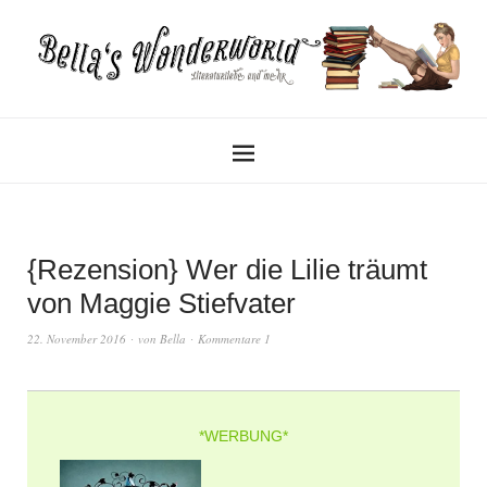
{Rezension} Wer die Lilie träumt
von Maggie Stiefvater
22. November 2016
von
Bella
Kommentare 1
*WERBUNG*