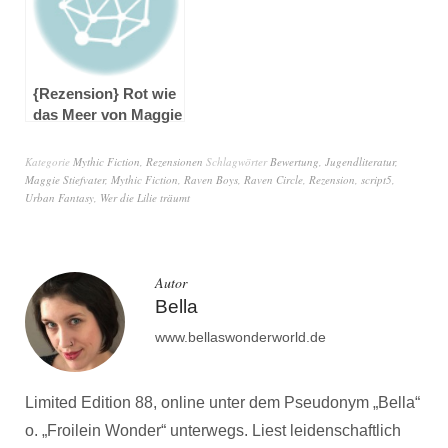
{Rezension} Rot wie
das Meer von Maggie
Stiefvater
Kategorie
Mythic Fiction
,
Rezensionen
Schlagwörter
Bewertung
,
Jugendliteratur
,
Maggie Stiefvater
,
Mythic Fiction
,
Raven Boys
,
Raven Circle
,
Rezension
,
script5
,
Urban Fantasy
,
Wer die Lilie träumt
Autor
Bella
www.bellaswonderworld.de
Limited Edition 88, online unter dem Pseudonym „Bella“
o. „Froilein Wonder“ unterwegs. Liest leidenschaftlich