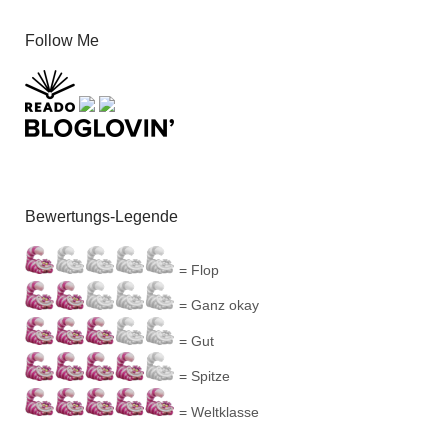
Follow Me
Bewertungs-Legende
= Flop
= Ganz okay
= Gut
= Spitze
= Weltklasse