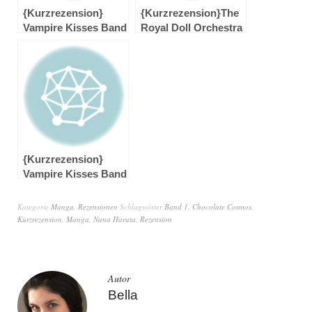
{Kurzrezension}
{Kurzrezension}The
Vampire Kisses Band
Royal Doll Orchestra
II und III von Ellen
Band 1 von Kaori
Schreiber
Yuki
{Kurzrezension}
Vampire Kisses Band
1 von Ellen Schreiber
Kategorie
Manga
,
Rezensionen
Schlagwörter
Band 1
,
Chocolate Cosmos
,
Kurzrezension
,
Manga
,
Nana Haruta
,
Rezension
Autor
Bella