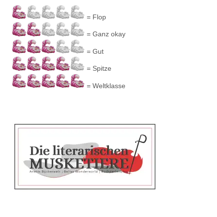
= Flop
= Ganz okay
= Gut
= Spitze
= Weltklasse