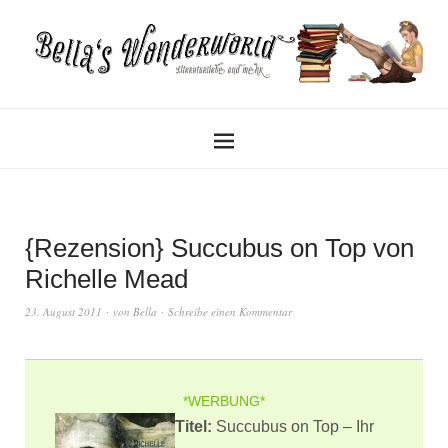
{Rezension} Succubus on Top von
Richelle Mead
23. August 2011
von
Bella
Schreibe einen Kommentar
*WERBUNG*
Titel:
Succubus on Top – Ihr