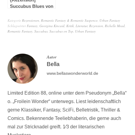
Succubus Blues von
Richelle Mead
Kategorie
Rezensionen
,
Romantic Fantasy & Romantic Suspence
,
Urban Fantasy
Schlagwörter
Fantasy
,
Georgina Kincaid
,
Kritik
,
Literatur
,
Rezension
,
Richelle Mead
,
Romantic Fantasy
,
Succubus
,
Succubus on Top
,
Urban Fantasy
Autor
Bella
www.bellaswonderworld.de
Limited Edition 88, online unter dem Pseudonym „Bella“
o. „Froilein Wonder“ unterwegs. Liest leidenschaftlich
gerne Klassiker, Fantasy, SciFi, Belletristik, Thriller &
Comics. Bekennende Teeliebhaberin, die gerne auch
mal zur Stricknadel greift. 1⁄3 der literarischen