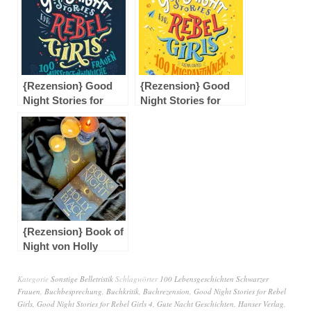
{Rezension} Good
{Rezension} Good
Night Stories for
Night Stories for
Rebel Girls: 100
Rebel Girls: 100
außergewöhnliche
Migrantinnen, die die
Frauen von Elena
Welt verändern von
Favilli & Francesca
Elena Favilli
Cavallo
{Rezension} Book of
Night von Holly
Black
Kategorie
Sonstige Belletristik
Schlagwörter
100 Lebensgeschichten Schwarzer
Frauen
,
Buchbesprechung
,
Buchkritik
,
Buchrezension
,
Good Night Stories for Rebel
Girls
,
Good Night Stories for Rebel Girls 4
,
Gute Nacht Geschichten
,
Hanser Verlag
,