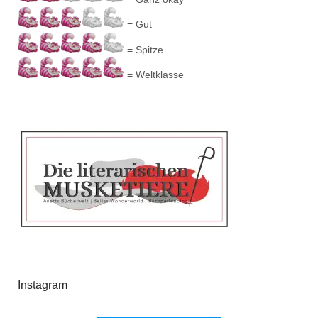
= Gut
= Spitze
= Weltklasse
Instagram