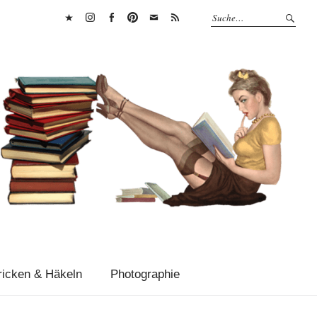
Bluesky
Instagram
Facebook
Pinterest
E-
RSS
Mail
Feed
ricken & Häkeln
Photographie