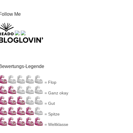
Follow Me
Bewertungs-Legende
= Flop
= Ganz okay
= Gut
= Spitze
= Weltklasse