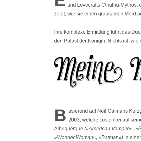
E
und Lovecrafts Cthulhu-Mythos, d
zeigt, wie sie einen grausamen Mord a
Ihre komplexe Ermittlung führt das Duo 
den Palast der Königin. Nichts ist, wi
B
asierend auf Neil Gaimans Kurz
2003, welche
kostenfrei auf se
Albuquerque
(»American Vampire«, »B
»Wonder Woman«, »Batman«)
in eine