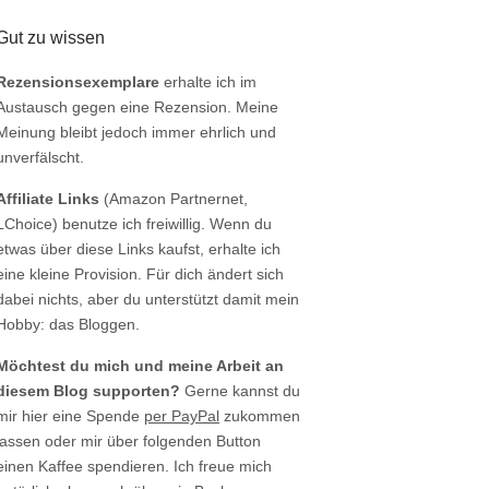
Gut zu wissen
Rezensionsexemplare
erhalte ich im
Austausch gegen eine Rezension. Meine
Meinung bleibt jedoch immer ehrlich und
unverfälscht.
Affiliate Links
(Amazon Partnernet,
LChoice) benutze ich freiwillig. Wenn du
etwas über diese Links kaufst, erhalte ich
eine kleine Provision. Für dich ändert sich
dabei nichts, aber du unterstützt damit mein
Hobby: das Bloggen.
Möchtest du mich und meine Arbeit an
diesem Blog supporten?
Gerne kannst du
mir hier eine Spende
per PayPal
zukommen
lassen oder mir über folgenden Button
einen Kaffee spendieren. Ich freue mich