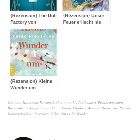
{Rezension} The Doll
{Rezension} Unser
Factory von
Feuer erlischt nie
Elizabeth Macneal
von Elizabeth Lee
{Rezension} Kleine
Wunder um
Mitternacht von
Keigo Higashino
Kategorie
Historische Romane
Schlagwörter
19. Jahrhundert
,
Buchbesprechung
,
Buchkritik
,
Buchrezension
,
Eichborn Verlag
,
Elizabeth Macneal
,
Historischer Roman
,
Kuriositätenshow
,
Rezension
,
Zirkus
,
Zirkus der Wunder