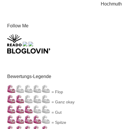
Hochmuth
Follow Me
Bewertungs-Legende
= Flop
= Ganz okay
= Gut
= Spitze