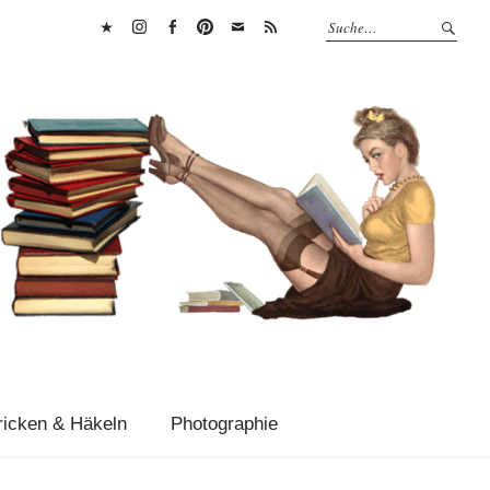
Bluesky
Instagram
Facebook
Pinterest
E-
RSS
Mail
Feed
ricken & Häkeln
Photographie