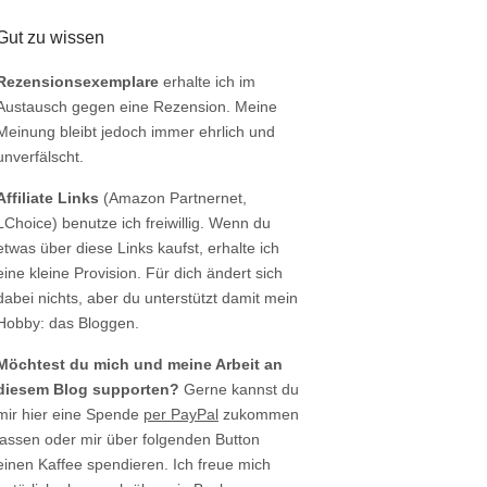
Gut zu wissen
Rezensionsexemplare
erhalte ich im
Austausch gegen eine Rezension. Meine
Meinung bleibt jedoch immer ehrlich und
unverfälscht.
Affiliate Links
(Amazon Partnernet,
LChoice) benutze ich freiwillig. Wenn du
etwas über diese Links kaufst, erhalte ich
eine kleine Provision. Für dich ändert sich
dabei nichts, aber du unterstützt damit mein
Hobby: das Bloggen.
Möchtest du mich und meine Arbeit an
diesem Blog supporten?
Gerne kannst du
mir hier eine Spende
per PayPal
zukommen
lassen oder mir über folgenden Button
einen Kaffee spendieren. Ich freue mich