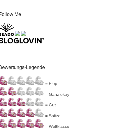
Follow Me
Bewertungs-Legende
= Flop
= Ganz okay
= Gut
= Spitze
= Weltklasse