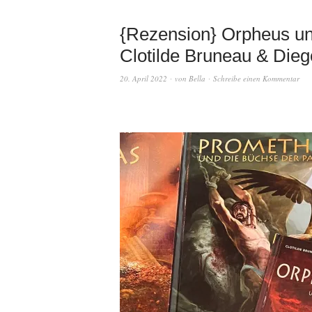
{Rezension} Orpheus un
Clotilde Bruneau & Dieg
20. April 2022
von
Bella
Schreibe einen Kommentar