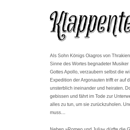
Als Sohn Königs Oiagros von Thrakien 
Sinne des Wortes begnadeter Musiker 
Gottes Apollo, verzaubern selbst die w
Expedition der Argonauten trifft er auf
unsterblich ineinander und heiraten. D
gebissen und fährt im Tode zur Unterwel
alles zu tun, um sie zurückzuholen. U
muss…
Neben »Romeo und Julia« dürfte die G