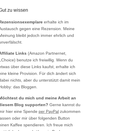
Gut zu wissen
Rezensionsexemplare
erhalte ich im
Austausch gegen eine Rezension. Meine
Meinung bleibt jedoch immer ehrlich und
unverfälscht.
Affiliate Links
(Amazon Partnernet,
LChoice) benutze ich freiwillig. Wenn du
etwas über diese Links kaufst, erhalte ich
eine kleine Provision. Für dich ändert sich
dabei nichts, aber du unterstützt damit mein
Hobby: das Bloggen.
Möchtest du mich und meine Arbeit an
diesem Blog supporten?
Gerne kannst du
mir hier eine Spende
per PayPal
zukommen
lassen oder mir über folgenden Button
einen Kaffee spendieren. Ich freue mich