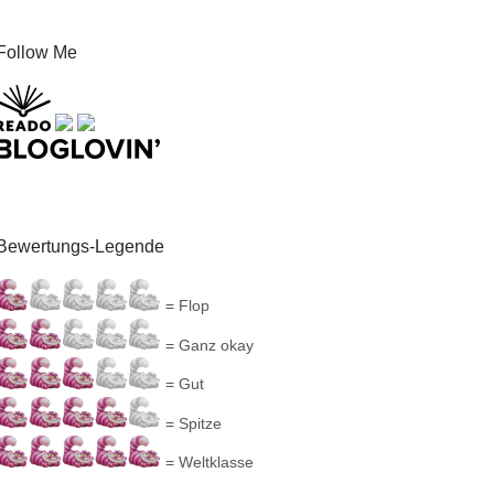
Follow Me
Bewertungs-Legende
= Flop
= Ganz okay
= Gut
= Spitze
= Weltklasse