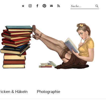
Bluesky
Instagram
Facebook
Pinterest
E-
RSS
Mail
Feed
ricken & Häkeln
Photographie