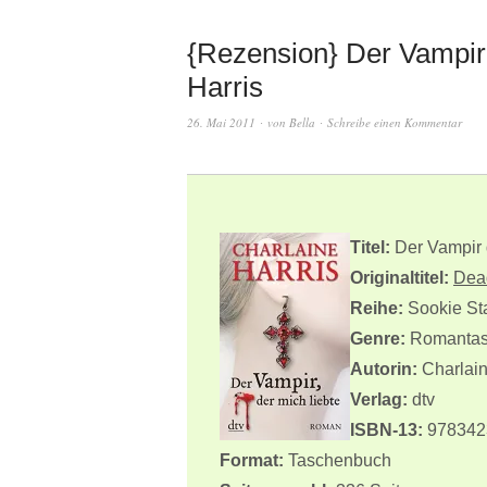
{Rezension} Der Vampir,
Harris
26. Mai 2011
von
Bella
Schreibe einen Kommentar
Titel:
Der Vampir 
Originaltitel:
Dead
Reihe:
Sookie St
Genre:
Romantas
Autorin:
Charlain
Verlag:
dtv
ISBN-13:
978342
Format:
Taschenbuch